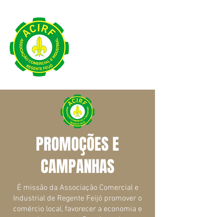
PROMOÇÕES E
CAMPANHAS
É missão da Associação Comercial e
Industrial de Regente Feijó promover o
comércio local, favorecer a economia e