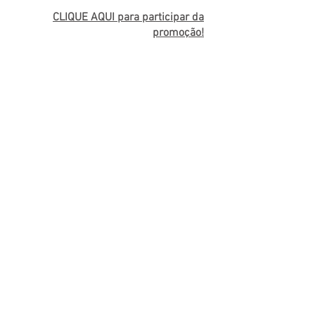
CLIQUE AQUI para participar da
promoção!
DIA DAS
CRIANÇAS
E quem é que não gosta de receber
um carinho no
Dia das
Crianças?
Com lojas especializadas
para os pequenos, a ACIRF fomenta o
comércio local com uma promoção
específica para esse período, sempre
com muito afeto e boas lembranças!
CLIQUE AQUI para participar da
promoção!